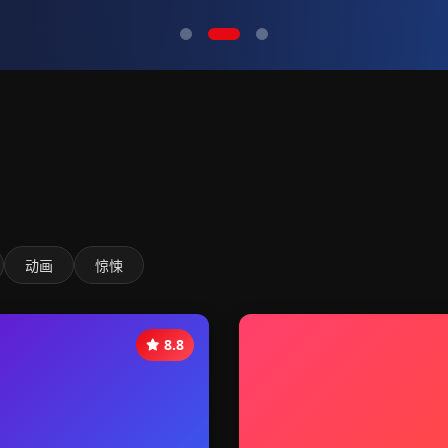
动画
惊悚
8.8