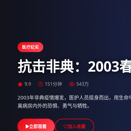
医疗纪实
抗击非典：2003
9.9
9.9
156分钟
151分钟
661万
543万
9.3
138分钟
741万
2003年非典疫情爆发，医护人员挺身而出，用生
离病房内外的恐惧、勇气与牺牲。
立即观看
立即观看
立即观看
加入收藏
加入收藏
加入收藏